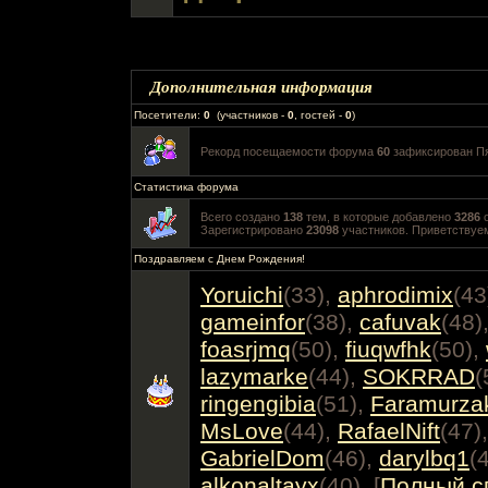
Дополнительная информация
Посетители:
0
(участников -
0
, гостей -
0
)
Рекорд посещаемости форума
60
зафиксирован Пят
Статистика форума
Всего создано
138
тем, в которые добавлено
3286
о
Зарегистрировано
23098
участников. Приветствуе
Поздравляем с Днем Рождения!
Yoruichi
(33)
,
aphrodimix
(43
gameinfor
(38)
,
cafuvak
(48)
foasrjmq
(50)
,
fiuqwfhk
(50)
,
lazymarke
(44)
,
SOKRRAD
(
ringengibia
(51)
,
Faramurza
MsLove
(44)
,
RafaelNift
(47)
GabrielDom
(46)
,
darylbq1
(
alkonaltayx
(40)
, [
Полный с