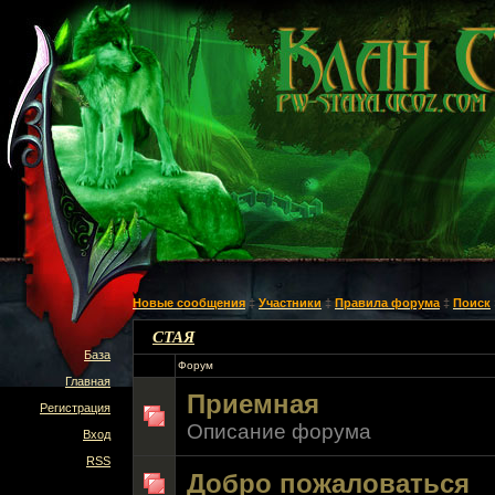
Новые сообщения
‡
Участники
‡
Правила форума
‡
Поиск
СТАЯ
База
Форум
Главная
Приемная
Регистрация
Описание форума
Вход
RSS
Добро пожаловаться